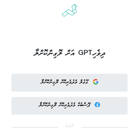
ދިވެހިGPT އަށް ލޮގިންކޮށްލާ
ގޫގުލް މެދުވެރިކޮށް ލޮގިންކޮށްލާ
ފޭސްބުކް މެދުވެރިކޮށް ލޮގިންކޮށްލާ
ނުވަތަ