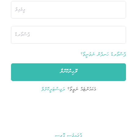
ޕާސްވޯރޑް ހަނދާން ނެތުނީތޯ؟
ލޮގިންކޮށްލާ
އެކައުންޓެއް ނެތީތޯ؟
ރަޖިސްޓަރީކޮށްލާ
ޕްރައިވެސީ ޕޮލިސީ