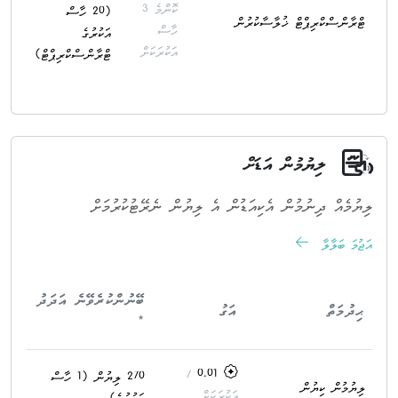
ކޮންމެ 3
(20 ހާސް
ޓްރާންސްކްރިޕްޓް ޚުލާސާކުރުން
ހާސް
އަކުރުގެ
އަކުރަކަށް
ޓްރާންސްކްރިޕްޓް)
ލިޔުމުން އަޑަށް
ލިޔުމެއް ދިނުމުން އެކިއަޑުން އެ ލިޔުން ނެރޭޓުކުރުމަށް
އަޖުމަ ބަލާލާ
ބޭނުންކުރެވޭނެ އަދަދު
ޙިދުމަތް
އަގު
*
/
0.01
270 ލިޔުން (1 ހާސް
ލިޔުމުން ކިޔުން
އަކުރަކަށް