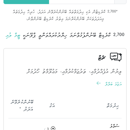
*2,700 ކްރެޑިޓުން އެކި ޙިދުމަތްތައް ބޭނުންކުރެވޭނެ އަދަދު. ހުރިހާ ޙިދުމަތެއް
މިއަދަދުތަކަށް ބޭނުންކުރާނަމަ އިތުރު ކްރެޑިޓް ބޭނުންވާނެ.
2,700 ކްރެޑިޓް ބޭނުންފުޅުވާނަމަ ހިޔާރުކުރައްވަންވީ ޕްލޭނަކީ
ޓީމް ލުއި
ޗެޓް
ލިޔުން އުފެއްދުމާއި، ތަރުޖަމާކުރުމާއި، މަޢުލޫމާތު ހޯދުމަށް
އަޖުމަ ބަލާލާ
ބޭނުންކުރެވޭނެ
ޙިދުމަތް
އަގު
އަދަދު *
ސުވާލު
/
1