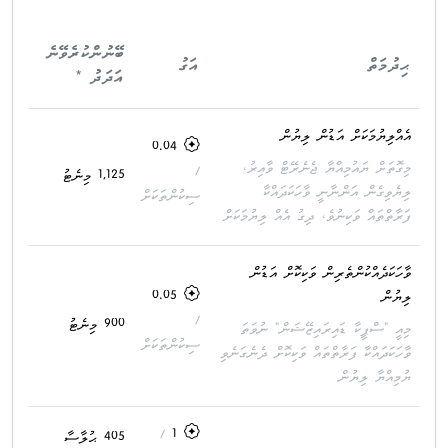
ބޭނުންކުރެވޭނެ
ޙިދުމަތް
އަގު
އަދަދު *
އެއްލިޔުމަކަށް އަޑުން ލިޔުން
0.04
މިގޮތަށް ޔައުމިއްޔާ ޖެނެރޭޓް ވާއިރު،
/
1,125 މިނެޓު
ލިޔެވިގެން އަންނާނީ ވާހަކަދައްކާ
ސިކުންތަކަށް
ފަރާތްތައް ވަކިނުވެ، ދިގު އެއް ލިޔުމަކަށް
ވާހަކަދެއްކުންތެރިން ވަކިކޮށް އަޑުން
ލިޔުން
0.05
/
900 މިނެޓު
މިއީ "ސްޕީކާ ޑައިރައިޒޭޝަން" ނުވަތަ
ސިކުންތަކަށް
ވާހަކަދައްކާ ފަރާތްތައް ވަކިކޮށް ދެނެގަނެވި
ޔުމިއްޔާ ލިޔުން
/
1
405 ޙުލާސާ