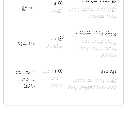
ފޮޓޯ ލިޔުމަށް ބަދަލުކުރުން
/
5
540 ފޮޓޯ
ފޮޓޯގައި ހުންނަ ލިޔުންތައް ދެނެގަނެ
ފޮޓޮއަކަށް
ލިޔުމަށް ބަދަލުކުރުން
ޕީ.ޑީ.އެފް ލިޔުމަށް ބަދަލުކުރުން
/
5
ޕީ.ޑީ.އެފް ފައިލްގައި ހުންނަ
540 ޞަފްޙާ
ޞަފްޙާއަކަށް
ލިޔުންތައް ދެނެގަނެ ލިޔުމަށް
ބަދަލުކުރުން
މެޖިކް އެޑިޓް
1
/ ކޮންމެ
2,700 ސުވާލު
3 ހާސް
(3 ހާސް
ފޮޓޯއިން ލިޔުމަށް ބަދަލުކުރުމުގައި
އަކުރަކަށް
އަކުރުގެ)
ހުންނަ ކުށްތައް އޮޓޮމެޓިކުން ފިލުވުން