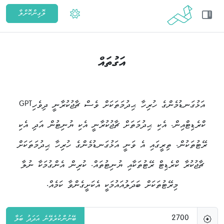
ލޮގިންކޮށްލާ
ތީމް ބަދަލުކުރުމަށް
އަގުތައް
އަޅުގަނޑުމެންގެ ހުރިހާ ޙިދުމަތަކަށް ވެސް ޗާޖުކުރާނީ ދިވެހިGPT
ކްރެޑިޓްއިން. އެކި ޙިދުމަތަށް ޗާޖުކުރާނީ އެކި ޔުނިޓުން އަދި އެކި
ރޭޓުތަކުން. ތިރީގައި އެ ވަނީ އަޅުގަނޑުމެންގެ ހުރިހާ ޙިދުމަތަކަށް
ޗާޖުކުރާ ކްރެޑިޓް ރޭޓުތަކާއި ޔުނިޓުތައް. ކުރިން އެންގުމަކާ ނުލާ
މިރޭޓުތަކަށް ބަދަލުއައުމަކީ އެކަށީގެންވާ ކަމެއް.
ބޭނުންކުރެވޭނެ އަދަދު ބަލާ