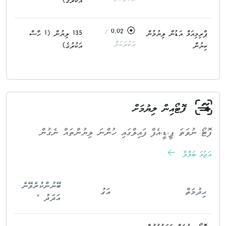
އަކުރުގެ)
/
0.02
ޕްރިމިއަމް އަޑުން ލިޔުމުން
135 ލިޔުން (1 ހާސް
އަކުރަކަށް
ކިޔުން
އަކުރުގެ)
ފޮޓޯއިން ލިޔުމަށް
ފޮޓޯ ނުވަތަ ޕީ.ޑީ.އެފް ފައިލްގައި ހުންނަ ލިޔުންތައް ނެގުން
އަޖުމަ ބަލާލާ
ބޭނުންކުރެވޭނެ
ޙިދުމަތް
އަގު
އަދަދު *