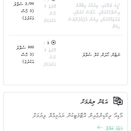
2,700 ސުވާލު
*މީގެ ތެރޭގައި، ލިޔުމުގެ ޢިބާރާތް
ކޮންމެ 3
(3 ހާސް
އިސްލާހްކުރުމާއި، ޙުލާސާ ކުރުމާއި،
ހާސް
އަކުރުގެ)
ތަރުޖަމާކުރުމާއި ލިޔުން އުފެއްދުންވެސް
އަކުރަކަށް
ހިމެނޭ
/
3
900 ސުވާލު
ކޮންމެ 3
ނެޓުން ހޯދަން ކުރާ ސުވާލު
(3 ހާސް
ހާސް
އަކުރުގެ)
އަކުރަކަށް
އަޑުން ލިޔުމަށް
އޯޑިއޯ ރިކޯޑިންގްއިން އޮޓޮމެޓިކުން ޔައުމިއްޔާ ލިޔުމަށް
އަޖުމަ ބަލާލާ